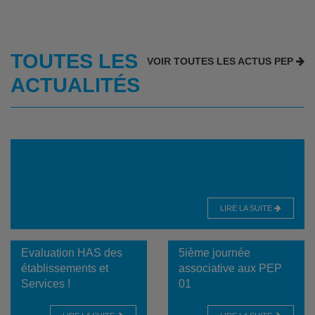
TOUTES LES
VOIR TOUTES LES ACTUS PEP
ACTUALITÉS
LIRE LA SUITE
Evaluation HAS des
5ième journée
établissements et
associative aux PEP
Services !
01