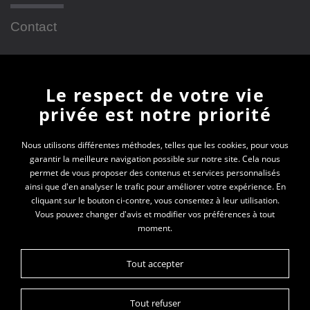
Contact
Newsletter
Le respect de votre vie
privée est notre priorité
En vous inscrivant à la newsletter, vous recevrez
toutes les actualités des PEP 01
Nous utilisons différentes méthodes, telles que les cookies, pour vous
garantir la meilleure navigation possible sur notre site. Cela nous
permet de vous proposer des contenus et services personnalisés
Votre e-mail*
ainsi que d'en analyser le trafic pour améliorer votre expérience. En
cliquant sur le bouton ci-contre, vous consentez à leur utilisation.
Vous pouvez changer d'avis et modifier vos préférences à tout
moment.
Tout accepter
Tout refuser
Plan du site
Politique de gestion des cookies