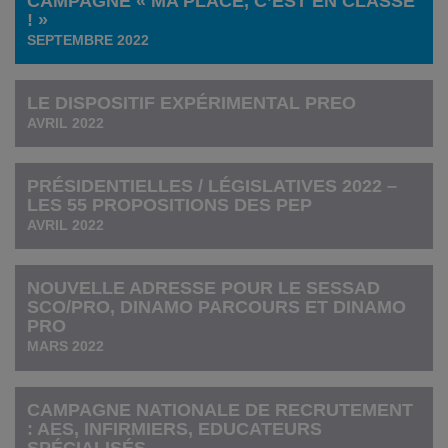
CAMPAGNE « MA PLACE, C’EST EN CLASSE
! »
SEPTEMBRE 2022
LE DISPOSITIF EXPÉRIMENTAL PREO
AVRIL 2022
PRÉSIDENTIELLES / LÉGISLATIVES 2022 –
LES 55 PROPOSITIONS DES PEP
AVRIL 2022
NOUVELLE ADRESSE POUR LE SESSAD
SCO/PRO, DINAMO PARCOURS ET DINAMO
PRO
MARS 2022
CAMPAGNE NATIONALE DE RECRUTEMENT
: AES, INFIRMIERS, EDUCATEURS
SPÉCIALISÉS