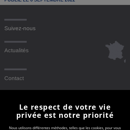
Suivez-nous
Actualités
Contact
Newsletter
Le respect de votre vie
privée est notre priorité
En vous inscrivant à la newsletter, vous recevrez
toutes les actualités des PEP 01
Nous utilisons différentes méthodes, telles que les cookies, pour vous