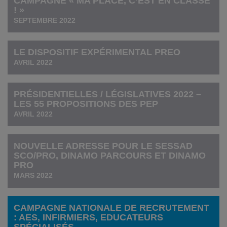
CAMPAGNE « MA PLACE, C’EST EN CLASSE
! »
SEPTEMBRE 2022
LE DISPOSITIF EXPÉRIMENTAL PREO
AVRIL 2022
PRÉSIDENTIELLES / LÉGISLATIVES 2022 –
LES 55 PROPOSITIONS DES PEP
AVRIL 2022
NOUVELLE ADRESSE POUR LE SESSAD
SCO/PRO, DINAMO PARCOURS ET DINAMO
PRO
MARS 2022
CAMPAGNE NATIONALE DE RECRUTEMENT
: AES, INFIRMIERS, EDUCATEURS
SPÉCIALISÉS