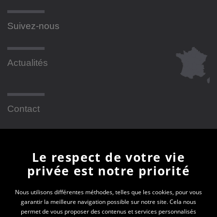
Suivez-nous
Actualités
Contact
Newsletter
Le respect de votre vie
privée est notre priorité
En vous inscrivant à la newsletter, vous recevrez
toutes les actualités des PEP 01
Nous utilisons différentes méthodes, telles que les cookies, pour vous
garantir la meilleure navigation possible sur notre site. Cela nous
Votre e-mail*
permet de vous proposer des contenus et services personnalisés