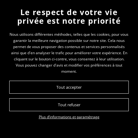
Plusieurs missions complémentaires
Le respect de votre vie
privée est notre priorité
Elles ont aussi en charge l’entretien des lieux de vie de
leur groupe. À Condamine, Catherine Petit s’occupe du
Nous utilisons différentes méthodes, telles que les cookies, pour vous
linge. À Dagneux, les ados assurent leurs lessives, mais
garantir la meilleure navigation possible sur notre site. Cela nous
permet de vous proposer des contenus et services personnalisés
Nadine Coutieras gère le changement des draps tous les
ainsi que d'en analyser le trafic pour améliorer votre expérience. En
quinze jours.
« S’ils ont besoin d’un renseignement, ils
cliquant sur le bouton ci-contre, vous consentez à leur utilisation.
viennent me chercher. »
Vous pouvez changer d'avis et modifier vos préférences à tout
moment.
À son arrivée à 7 h 30, elle fait le point sur les évènements
de la nuit. Après le petit déjeuner, elle s’occupe de
Tout accepter
l’entretien et passe dans les chambres.
« Ils sont censés
les faire pour qu’elles soient correctes. Je jette un coup
Tout refuser
d’œil pour voir ce qui n’irait pas. »
Elle s’assure qu’il ne
Plus d’informations et paramétrage
manque rien et est présente pour le déjeuner. À Dinamo
Sco, Catherine Petit est aussi aux côtés des enfants pour
les repas. Elle leur rappelle les étapes à suivre et peut les