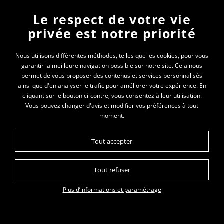
Le respect de votre vie
privée est notre priorité
« À l’avenir, des lives pourraient être intéressants mais
on n’a pas encore testé » explique Stéphanie
Nous utilisons différentes méthodes, telles que les cookies, pour vous
garantir la meilleure navigation possible sur notre site. Cela nous
Hameury.
permet de vous proposer des contenus et services personnalisés
ainsi que d'en analyser le trafic pour améliorer votre expérience. En
cliquant sur le bouton ci-contre, vous consentez à leur utilisation.
Vous pouvez changer d'avis et modifier vos préférences à tout
moment.
ADAPTER L’ACCOMPAGNEMENT
Tout accepter
(IME Condamine/SESSAD Nantua)
Tout refuser
Comment faire en sorte que le télétravail ne
soit pas un obstacle pour soutenir les jeunes
Plus d’informations et paramétrage
? Dès l’annonce du confinement, en
quelques jours, les professionnels de
l’éducatif de Condamine ont bâti une