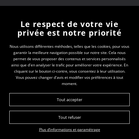
Newsletter
Le respect de votre vie
privée est notre priorité
En vous inscrivant à la newsletter, vous recevrez
toutes les actualités des PEP 01
Nous utilisons différentes méthodes, telles que les cookies, pour vous
garantir la meilleure navigation possible sur notre site. Cela nous
permet de vous proposer des contenus et services personnalisés
Votre e-mail*
ainsi que d'en analyser le trafic pour améliorer votre expérience. En
cliquant sur le bouton ci-contre, vous consentez à leur utilisation.
Vous pouvez changer d'avis et modifier vos préférences à tout
moment.
Tout accepter
Tout refuser
Plan du site
Politique de gestion des cookies
Mentions légales
Plus d’informations et paramétrage