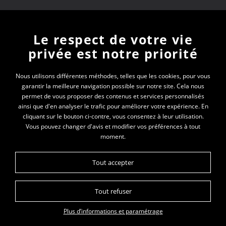
Newsletter
Le respect de votre vie
privée est notre priorité
En vous inscrivant à la newsletter, vous recevrez
toutes les actualités des PEP 01
Nous utilisons différentes méthodes, telles que les cookies, pour vous
garantir la meilleure navigation possible sur notre site. Cela nous
permet de vous proposer des contenus et services personnalisés
Votre e-mail*
ainsi que d'en analyser le trafic pour améliorer votre expérience. En
cliquant sur le bouton ci-contre, vous consentez à leur utilisation.
Vous pouvez changer d'avis et modifier vos préférences à tout
moment.
Tout accepter
Tout refuser
Plan du site
Politique de gestion des cookies
Mentions légales
Plus d’informations et paramétrage