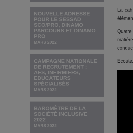
La cahi
NOUVELLE ADRESSE
élément
POUR LE SESSAD
SCO/PRO, DINAMO
PARCOURS ET DINAMO
Quatre 
PRO
matièr
MARS 2022
conduct
CAMPAGNE NATIONALE
Ecoutez
DE RECRUTEMENT :
AES, INFIRMIERS,
EDUCATEURS
SPÉCIALISÉS
MARS 2022
BAROMÈTRE DE LA
SOCIÉTÉ INCLUSIVE
2022
MARS 2022