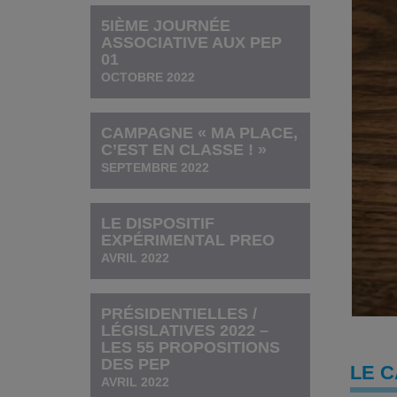
5IÈME JOURNÉE
ASSOCIATIVE AUX PEP
01
OCTOBRE 2022
CAMPAGNE « MA PLACE,
C’EST EN CLASSE ! »
SEPTEMBRE 2022
LE DISPOSITIF
EXPÉRIMENTAL PREO
AVRIL 2022
PRÉSIDENTIELLES /
LÉGISLATIVES 2022 –
LES 55 PROPOSITIONS
DES PEP
LE C
AVRIL 2022