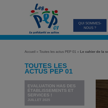
QUI SOMMES-
NOUS ?
Accueil
»
Toutes les actus PEP 01
»
Le cahier de la s
TOUTES LES
ACTUS PEP 01
EVALUATION HAS DES
ÉTABLISSEMENTS ET
SERVICES !
JUILLET 2025